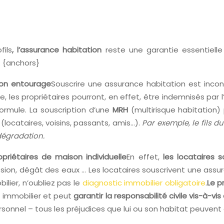
fils
, l’assurance habitation
reste une garantie essentielle
. {anchors}
son entourage
Souscrire une assurance habitation est incon
re, les propriétaires pourront, en effet, être indemnisés par
ormule. La souscription d’une
MRH
(multirisque habitation)
ocataires, voisins, passants, amis…).
Par exemple, le fils d
dégradation.
opriétaires de maison individuelle
En effet,
les locataires
explosion, dégât des eaux … Les locataires souscrivent une as
ilier, n’oubliez pas le
diagnostic immobilier obligatoire
.
Le p
n immobilier et peut
garantir la responsabilité civile vis-à-vis 
rsonnel – tous les préjudices que lui ou son habitat peuvent 