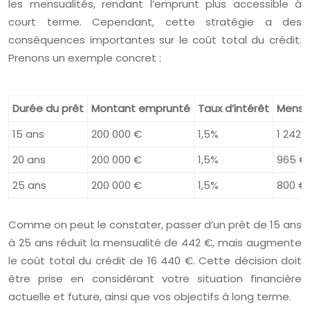
les mensualités, rendant l’emprunt plus accessible à
court terme. Cependant, cette stratégie a des
conséquences importantes sur le coût total du crédit.
Prenons un exemple concret :
Durée du prêt
Montant emprunté
Taux d’intérêt
Mensu
15 ans
200 000 €
1,5%
1 242 
20 ans
200 000 €
1,5%
965 €
25 ans
200 000 €
1,5%
800 €
Comme on peut le constater, passer d’un prêt de 15 ans
à 25 ans réduit la mensualité de 442 €, mais augmente
le coût total du crédit de 16 440 €. Cette décision doit
être prise en considérant votre situation financière
actuelle et future, ainsi que vos objectifs à long terme.