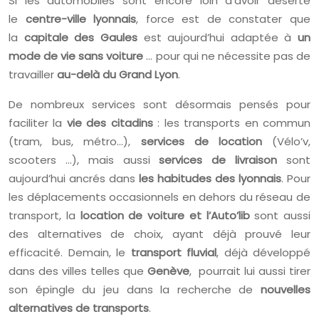
Si les automobiles sont encore loin d’avoir déserté
le
centre-ville lyonnais
, force est de constater que
la
capitale des Gaules
est aujourd’hui adaptée à
un
mode de vie sans voiture
… pour qui ne nécessite pas de
travailler
au-delà du Grand Lyon
.
De nombreux services sont désormais pensés pour
faciliter la
vie des citadins
: les transports en commun
(tram, bus, métro…),
services de location
(Vélo’v,
scooters …), mais aussi
services de livraison
sont
aujourd’hui ancrés dans
les habitudes des lyonnais
. Pour
les déplacements occasionnels en dehors du réseau de
transport, la
location de voiture et l’Auto’lib
sont aussi
des alternatives de choix, ayant déjà prouvé leur
efficacité. Demain, le
transport fluvial
, déjà développé
dans des villes telles que
Genève
, pourrait lui aussi tirer
son épingle du jeu dans la recherche de
nouvelles
alternatives de transports
.