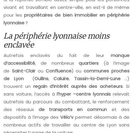
vivant et travaillant en centre-ville, en est-il de même
pour les
propriétaires de bien immobilier en périphérie
lyonnaise
?
La périphérie lyonnaise moins
enclavée
Autrefois enclavés du fait de leur
manque
d’accessibilité
, de nombreux
quartiers
(à l’image
de
Saint-Clair
ou
Confluence
) ou
communes proches
de Lyon
(
Oullins
,
Caluire
,
Tassin-la-Demi-Lune
…)
trouvent un
regain d’intérêt auprès des acheteurs
. Si
sans voiture, l’accès à
l’hyper –centre lyonnais
relevait
autrefois du parcours du combattant, le renforcement
des réseaux
de transports en commun
et des
dispositifs à l’image des
Vélo’v
permet désormais à de
nombreux actifs de travailler au centre de Lyon sans
nécessiter l’usage de la voiture.